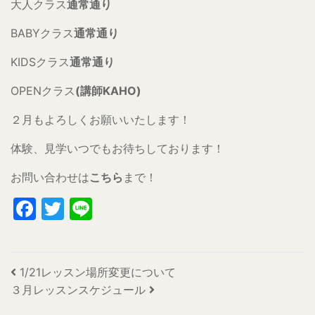
大人クラス
通常通り
BABYクラス
通常通り
KIDSクラス
通常通り
OPENクラス
(講師KAHO)
２月もよろしくお願いいたします！
体験、見学いつでもお待ちしております！
お問い合わせは
こちら
まで！
Facebook
Twitter
Line
投稿ナビゲーション
1/21レッスン場所変更について
３月レッスンスケジュール