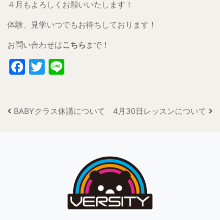
４月もよろしくお願いいたします！
体験、見学いつでもお待ちしております！
お問い合わせは
こちら
まで！
Facebook
Twitter
Line
投稿ナビゲーション
BABYクラス休講について
4月30日レッスンについて